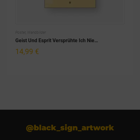
Poster
,
Wandbilder
Geist Und Esprit Versprühte Ich Nie…
14,99
€
@black_sign_artwork