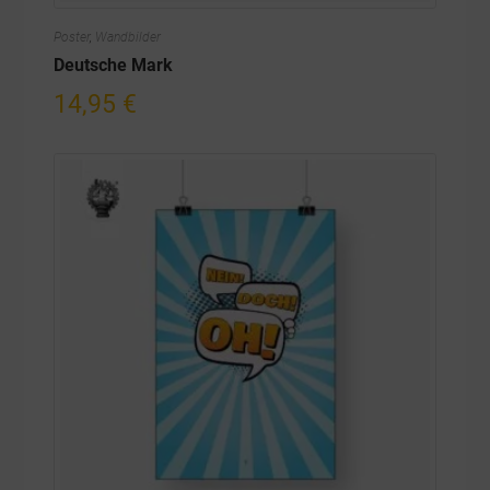
Poster
,
Wandbilder
Deutsche Mark
14,95
€