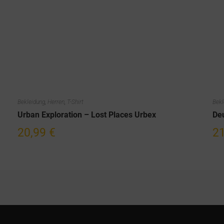
Bekleidung
,
Herren
,
T-Shirt
Bekl
Urban Exploration – Lost Places Urbex
De
20,99
€
2