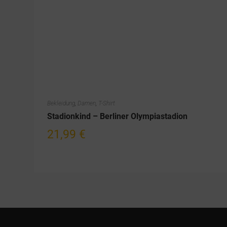
Bekleidung
,
Damen
,
T-Shirt
Stadionkind – Berliner Olympiastadion
21,99
€