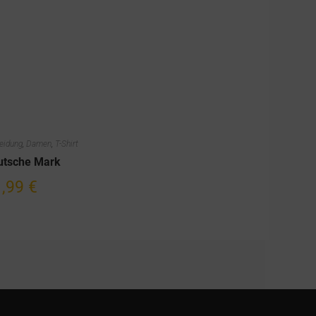
eidung
,
Damen
,
T-Shirt
utsche Mark
1,99
€