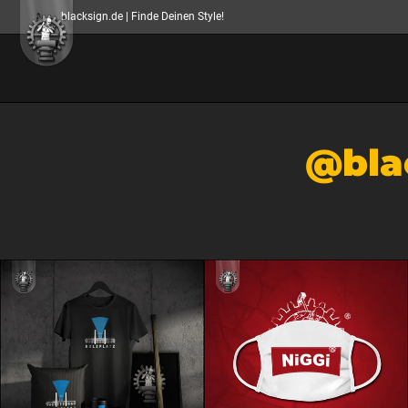
blacksign.de | Finde Deinen Style!
@bla