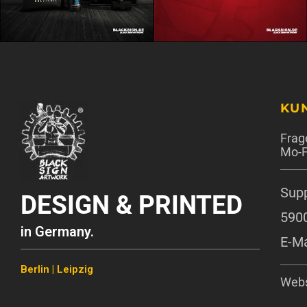
KU
Frag
Mo-F
Supp
DESIGN & PRINTED
590
in Germany.
E-Ma
Berlin | Leipzig
Webs