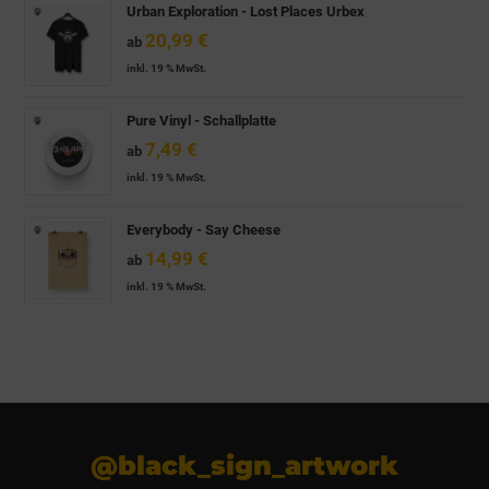
Urban Exploration - Lost Places Urbex
20,99
€
ab
inkl. 19 % MwSt.
Pure Vinyl - Schallplatte
7,49
€
ab
inkl. 19 % MwSt.
Everybody - Say Cheese
14,99
€
ab
inkl. 19 % MwSt.
@black_sign_artwork